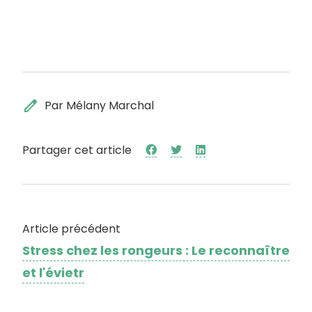
edit
Par Mélany Marchal
Partager cet article
Article précédent
Stress chez les rongeurs : Le reconnaître
et l'évietr