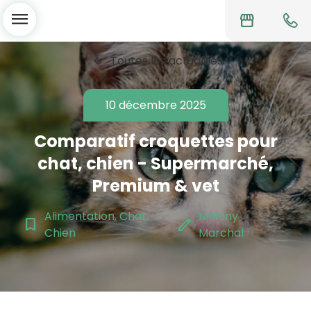
menu
storefront
chevron_left
Toutes les actualités
10 décembre 2025
Comparatif croquettes pour
chat, chien - Supermarché,
Premium & vet
Alimentation, Chat,
Mélany
bookmark_border
edit
Chien
Marchal