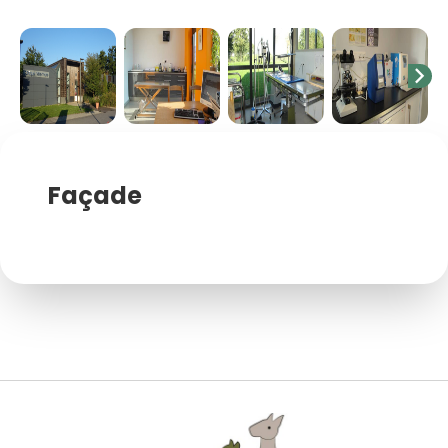
chevron_right
Façade