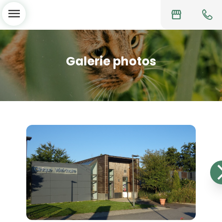
menu
storefront
Galerie photos
chevro