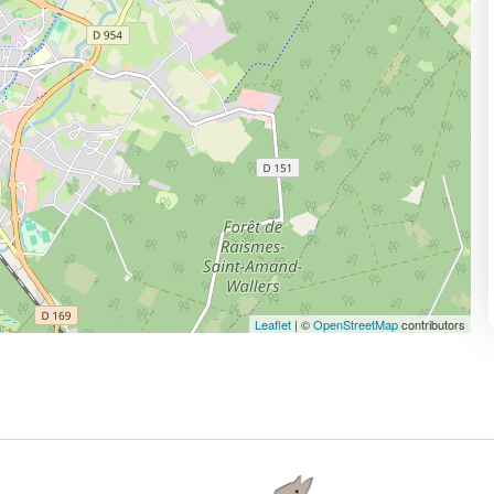
Leaflet
| ©
OpenStreetMap
contributors