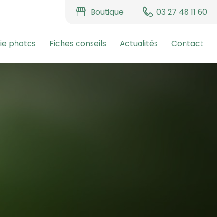
storefront
Boutique
03 27 48 11 60
ie photos
Fiches conseils
Actualités
Contact