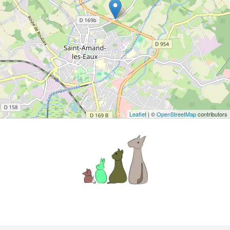
Leaflet
| ©
OpenStreetMap
contributors