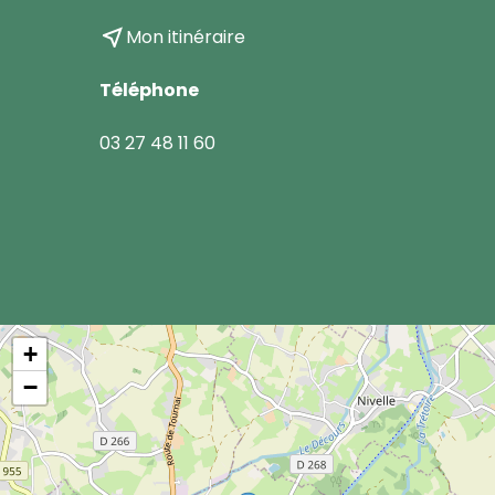
near_me
Mon itinéraire
Téléphone
03 27 48 11 60
+
−