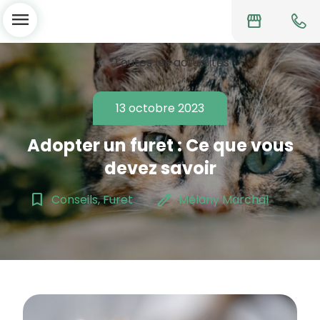
menu
storefront
chevron_left
Toutes les actualités
13 octobre 2023
Adopter un furet : Ce que vous
devez savoir
bookmark_border
edit
Conseils, Furet
Mélany Marchal