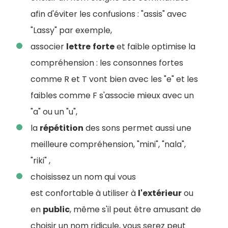
afin d'éviter les confusions : "assis" avec
"Lassy" par exemple,
associer
lettre
forte
et faible optimise la
compréhension : les consonnes fortes
comme R et T vont bien avec les "e" et les
faibles comme F s'associe mieux avec un
"a" ou un "u",
la
répétition
des sons permet aussi une
meilleure compréhension, "mini", "nala",
"riki" ,
choisissez un nom qui vous
est confortable à utiliser à
l'extérieur
ou
en
public
, même s'il peut être amusant de
choisir un nom ridicule, vous serez peut