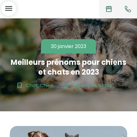
menu
storefront
chevron_left
Toutes les actualités
30 janvier 2023
Meilleurs prénoms pour chiens
et chats en 2023
bookmark_border
edit
Chat, Chien
Mélany Marchal