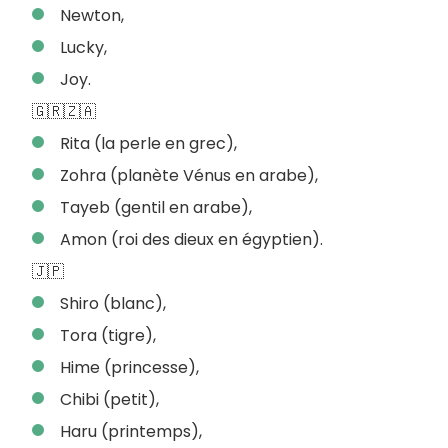
Newton,
Lucky,
Joy.
🇬🇷🇿🇦
Rita (la perle en grec),
Zohra (planète Vénus en arabe),
Tayeb (gentil en arabe),
Amon (roi des dieux en égyptien).
🇯🇵
Shiro (blanc),
Tora (tigre),
Hime (princesse),
Chibi (petit),
Haru (printemps),