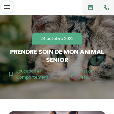
menu
storefront
chevron_left
Toutes les actualités
24 octobre 2022
PRENDRE SOIN DE MON ANIMAL
SENIOR
Éducation et
Passion
bookmark_border
edit
Comportement
Véto