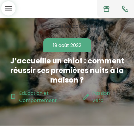
menu
storefront
chevron_left
Toutes les actualités
19 août 2022
J’accueille un chiot : comment
réussir ses premières nuits à la
maison ?
Éducation et
Passion
bookmark_border
edit
Comportement
Véto