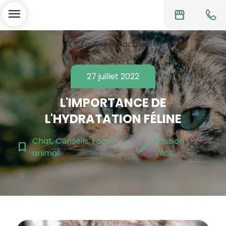
menu
storefront
chevron_left
Toutes les actualités
27 juillet 2022
L'IMPORTANCE DE
L'HYDRATATION FÉLINE
Chat, Conseils, Focus
Passion
bookmark_border
edit
animal
Véto