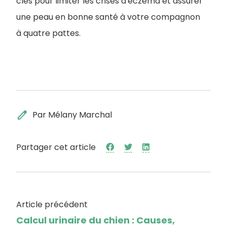
clés pour limiter les crises d'eczéma et assurer
une peau en bonne santé à votre compagnon
à quatre pattes.
edit
Par Mélany Marchal
Partager cet article
Article précédent
Calcul urinaire du chien : Causes,