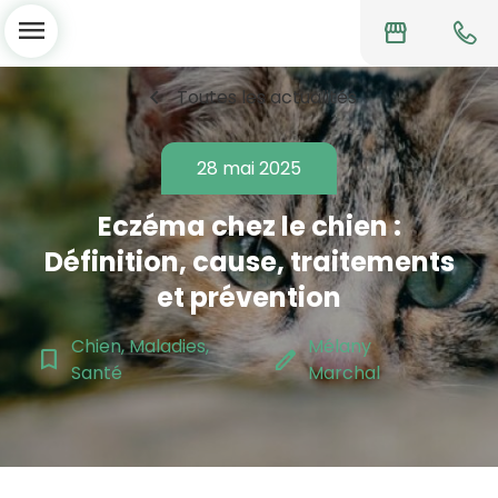
menu
storefront
chevron_left
Toutes les actualités
28 mai 2025
Eczéma chez le chien :
Définition, cause, traitements
et prévention
Chien, Maladies,
Mélany
bookmark_border
edit
Santé
Marchal