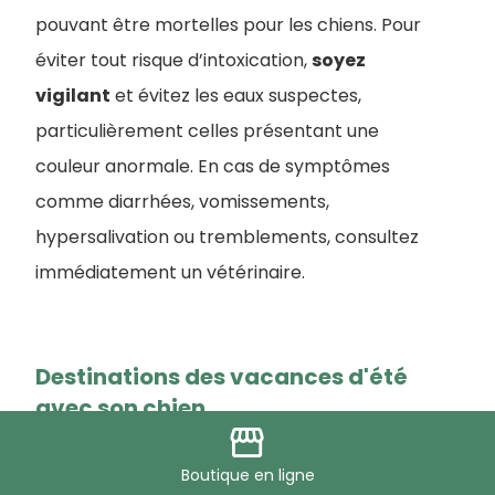
pouvant être mortelles pour les chiens. Pour
éviter tout risque d’intoxication,
soyez
vigilant
et évitez les eaux suspectes,
particulièrement celles présentant une
couleur anormale. En cas de symptômes
comme diarrhées, vomissements,
hypersalivation ou tremblements, consultez
immédiatement un vétérinaire.
Destinations des vacances d'été
avec son chien
storefront
Ou partir en vacances cet été avec
Boutique
en ligne