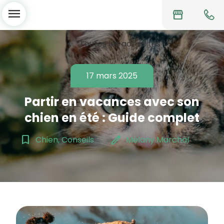
menu
storefront
chevron_left
Toutes les actualités
17 mars 2025
Partir en vacances avec son
chien en été : Guide complet
bookmark_border
edit
Chien, Conseils
Mélany Marchal