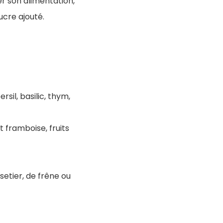
 son alimentation,
sucre ajouté.
rsil, basilic, thym,
t framboise, fruits
etier, de frêne ou