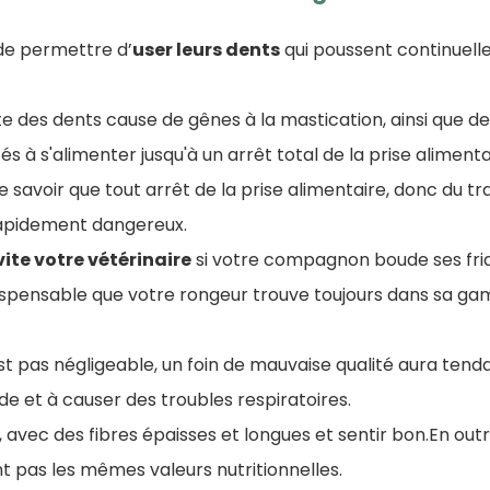
 de permettre d’
user leurs dents
qui poussent continuel
te des dents cause de gênes à la mastication, ainsi que d
és à s'alimenter jusqu'à un arrêt total de la prise alimenta
 de savoir que tout arrêt de la prise alimentaire, donc du tra
rapidement dangereux.
ite votre vétérinaire
si votre compagnon boude ses fri
indispensable que votre rongeur trouve toujours dans sa ga
st pas négligeable, un foin de mauvaise qualité aura tend
e et à causer des troubles respiratoires.
t, avec des fibres épaisses et longues et sentir bon.En outr
nt pas les mêmes valeurs nutritionnelles.