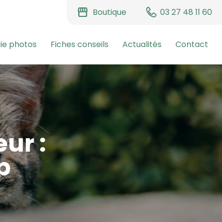
storefront
Boutique
03 27 48 11 60
ie photos
Fiches conseils
Actualités
Contact
ur :
p