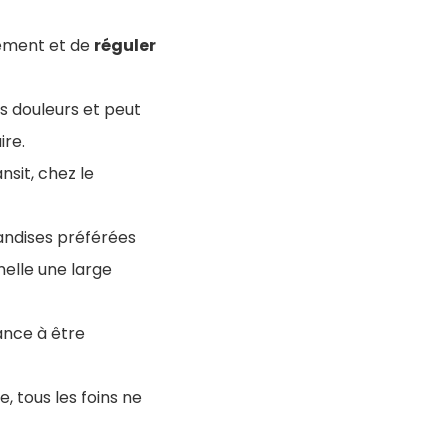
lement et de
réguler
es douleurs et peut
ire.
nsit, chez le
andises préférées
melle une large
ance à être
e, tous les foins ne