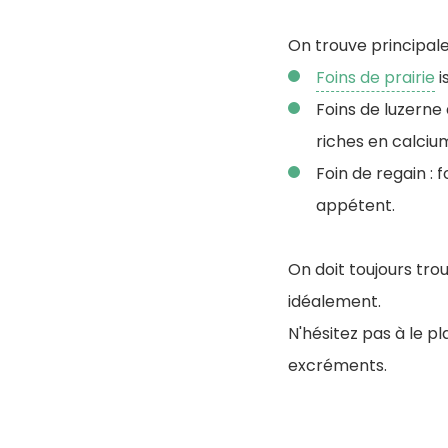
On trouve principale
Foins de prairie
i
Foins de luzerne 
riches en calciu
Foin de regain :
appétent.
On doit toujours trou
idéalement.
N'hésitez pas à le p
excréments.