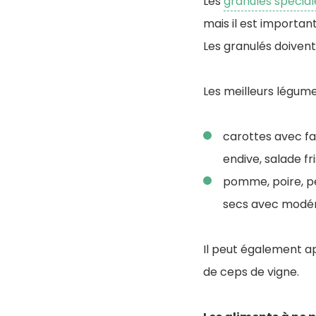
Les
granulés spécia
mais il est important
Les granulés doiven
Les meilleurs légumes
carottes avec fane
endive, salade fri
pomme, poire, pêc
secs avec modér
Il peut également ap
de ceps de vigne.