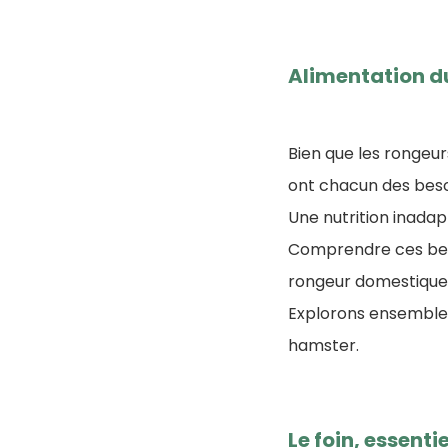
Alimentation d
Bien que les rongeur
ont chacun des besoi
Une nutrition inada
Comprendre ces beso
rongeur domestique
Explorons ensemble 
hamster.
Le foin, essent