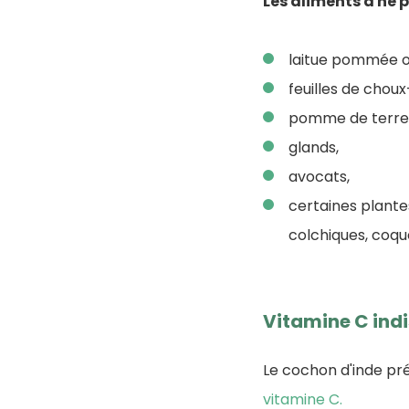
Les aliments à ne 
laitue pommée o
feuilles de choux
pomme de terre 
glands,
avocats,
certaines plantes
colchiques, coque
Vitamine C ind
Le cochon d'inde pré
vitamine C.