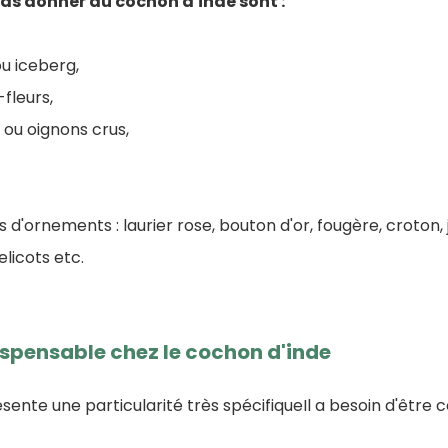
pas donner au cochon d'inde sont :
u iceberg,
-fleurs,
ou oignons crus,
 d'ornements : laurier rose, bouton d'or, fougère, croton, j
licots etc.
ispensable chez le cochon d'inde
sente une particularité très spécifiqueIl a besoin d'êtr