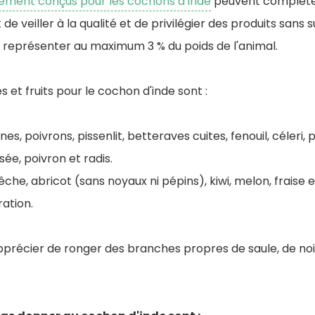
lement conçus pour les cochons d'Inde
peuvent compléter
 de veiller à la qualité et de privilégier des produits sans 
t représenter au maximum 3 % du poids de l'animal.
 et fruits pour le cochon d'inde sont :
s, poivrons, pissenlit, betteraves cuites, fenouil, céleri, pe
sée, poivron et radis.
he, abricot (sans noyaux ni pépins), kiwi, melon, fraise e
ation.
précier de ronger des branches propres de saule, de nois