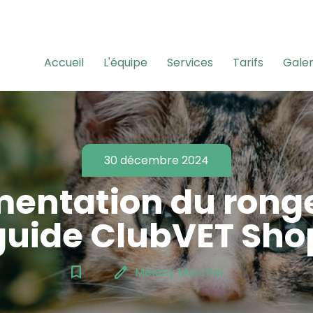
Accueil
L'équipe
Services
Tarifs
Galer
30 décembre 2024
mentation du ronge
guide ClubVET Sho
bookmark_border
edit
Mélany Marchal