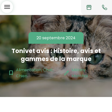
menu
storefront
chevron_left
Toutes les actualités
20 septembre 2024
Tonivet avis : Histoire, avis et
gammes de la marque
Alimentation, Chat,
Mélany
bookmark_border
edit
Chien
Marchal