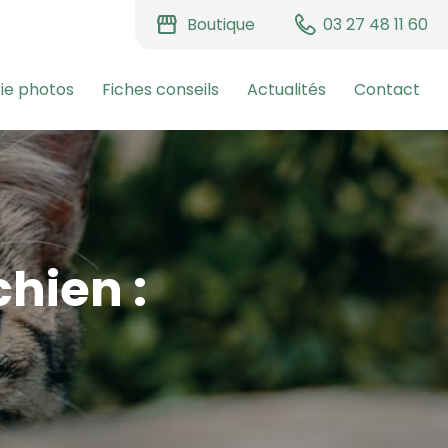
storefront
Boutique
03 27 48 11 60
ie photos
Fiches conseils
Actualités
Contact
hien :