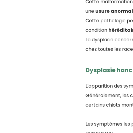
Cette malformation i
une
usure
anormal
Cette pathologie pe
condition
héréditai
La dysplasie concer
chez toutes les race
Dysplasie han
L'apparition des sy
Généralement, les ch
certains chiots mon
Les symptômes les pl