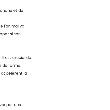
hanche et du
e l'animal va
pper si son
Il est crucial de
ds de forme.
 accélèrent la
ovoquer des