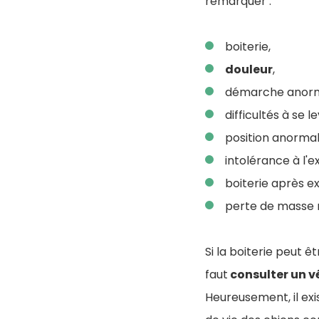
remarquer :
boiterie,
douleur
,
démarche anorm
difficultés à se l
position anormal
intolérance à l'e
boiterie après ex
perte de masse 
Si la boiterie peut ê
faut
consulter un v
Heureusement, il exi