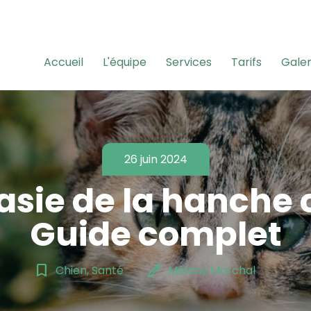
Accueil
L'équipe
Services
Tarifs
Galer
26 juin 2024
asie de la hanche c
Guide complet
bookmark_border
edit
Chien, Santé
Mélany Marchal