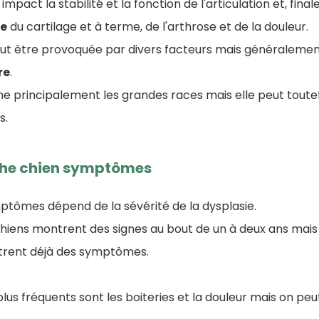
mpact la stabilité et la fonction de l'articulation et, fin
e
du cartilage et à terme, de l'arthrose et de la douleur.
ut être provoquée par divers facteurs mais généralement
re
.
ne principalement les grandes races mais elle peut toute
s.
che chien symptômes
mptômes dépend de la sévérité de la dysplasie.
iens montrent des signes au bout de un à deux ans mais i
trent déjà des symptômes.
us fréquents sont les boiteries et la douleur mais on pe