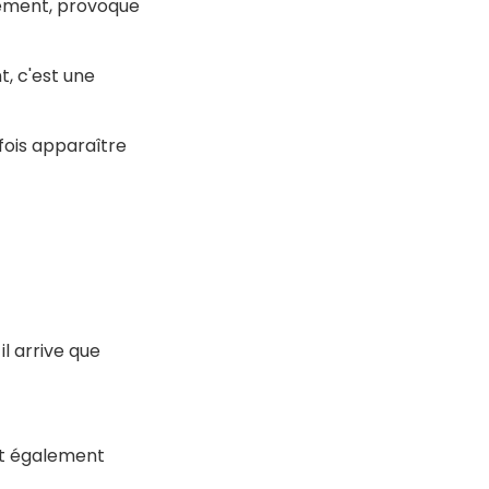
alement, provoque
, c'est une
fois apparaître
l arrive que
ut également