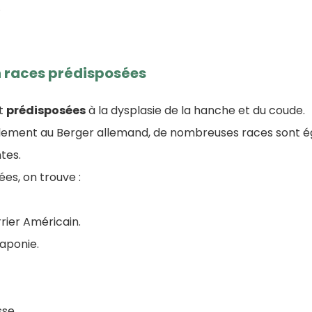
.
n races prédisposées
nt
prédisposées
à la dysplasie de la hanche et du coude.
alement au Berger allemand, de nombreuses races sont 
tes.
ées, on trouve :
rier Américain.
laponie.
sse.